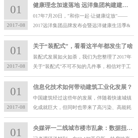
民服务及修理等行业商务活动指数位于收缩区
健康理念加速落地 远洋集团构建建筑健康生态圈
01
间，业务总量有所回落。
017年7月20日，"和你一起·让健康绽放"——
2017-08
2017远洋集团品牌发布会暨远洋健康生活季&
远洋益跑启动活动在北京远洋盈创健康产业园
举办。
关于“装配式”，看看这半年都发生了啥
01
装配式发展如火如荼，我们为您整理了2017年
2017-08
关于“装配式”不可不知的几件事，相信对于工
程建设有一定的帮助，一起来看吧。
信息化技术如何带动建筑工业化发展？
01
中国建筑经过这些年的发展，伴随着快速城镇
2017-08
化成就巨大，但同时也带来了高污染、高能耗
和低质量、低效率等问题。
央媒评一二线城市楼市乱象：数据扭曲，房贷利率上浮误伤刚需
01