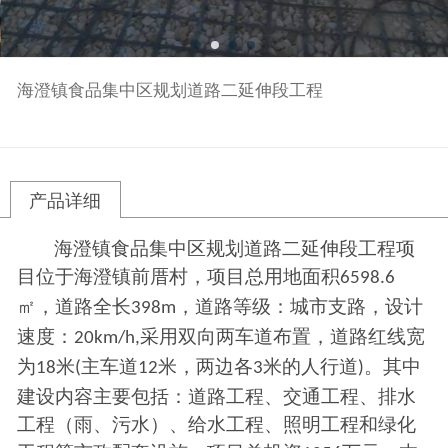
海澄镇食品集中区规划道路二延伸段工程
产品详细
海澄镇食品集中区规划道路二延伸段工程项
目位于海澄镇前厝村，项目总用地面积
6598.6
㎡，道路全长
，道路等级：城市支路，设计
398m
速度：
采用双向两车道布置，道路红线宽
20km/h,
为
米
主车道
米，两边各
米的人行道
。其中
18
(
12
3
)
建设内容主要包括：道路工程、交通工程、排水
工程（雨、污水）、给水工程、照明工程和绿化